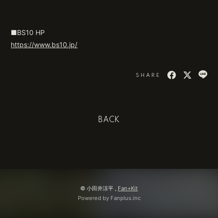
■BS10 HP
https://www.bs10.jp/
SHARE
BACK
© 小田井涼平 ,
Fan+Kit
Powered by Fanplus.inc