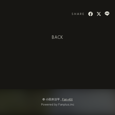
SHARE
BACK
© 小田井涼平 ,
Fan+Kit
Powered by Fanplus.inc