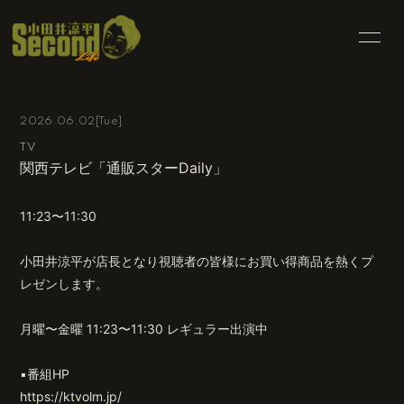
HOME
INFORMATION
2026.06.02
[Tue]
SCHEDULE
PROFILE
TV
関西テレビ「通販スターDaily」
BLOG
MOVIE
PHOTO
RADIO
11:23〜11:30
CONTACT
小田井涼平が店長となり視聴者の皆様にお買い得商品を熱くプ
レゼンします。
月曜〜金曜 11:23〜11:30 レギュラー出演中
会員登録
ログイン
▪️番組HP
https://ktvolm.jp/