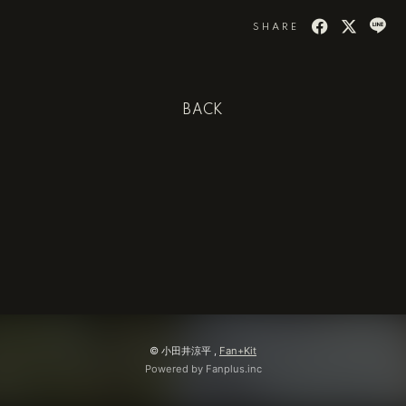
SHARE
BACK
© 小田井涼平 ,
Fan+Kit
Powered by Fanplus.inc