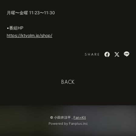
月曜〜金曜 11:23〜11:30
▪️番組HP
https://ktvolm.jp/shop/
SHARE
BACK
© 小田井涼平 ,
Fan+Kit
Powered by Fanplus.inc