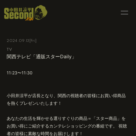
HOME
INFORMATION
2024.09.13
[Fri]
SCHEDULE
PROFILE
TV
関西テレビ「通販スターDaily」
BLOG
MOVIE
PHOTO
RADIO
11:23〜11:30
CONTACT
小田井涼平が店長となり、関西の視聴者の皆様にお買い得商品
を熱くプレゼンいたします！
あなたの生活を輝かせる選りすぐりの商品＝「スター商品」を
会員登録
ログイン
お買い得にご紹介するカンテレショッピングの番組です。 視聴
者の皆様に素敵な時間をお届けします！