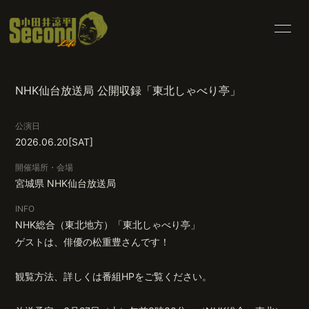
HOME
INFORMATION
NHK仙台放送局 公開収録「東北しゃべり亭」
SCHEDULE
PROFILE
公演日
BLOG
MOVIE
2026.06.20
[SAT]
PHOTO
RADIO
開催場所・会場
宮城県
NHK仙台放送局
CONTACT
INFO
NHK総合（東北地方）「東北しゃべり亭」
ゲストは、俳優の松重豊さんです！
観覧方法、詳しくは番組HPをご覧ください。
会員登録
ログイン